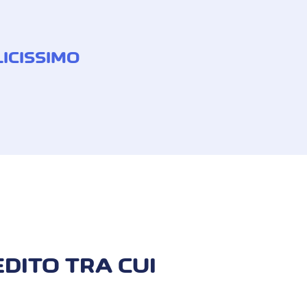
LICISSIMO
ww.credibill.ch
e inserisci i dati della
tua identità e il tuo indirizzo di
dell’identità e dura pochi minuti.
EDITO TRA CUI