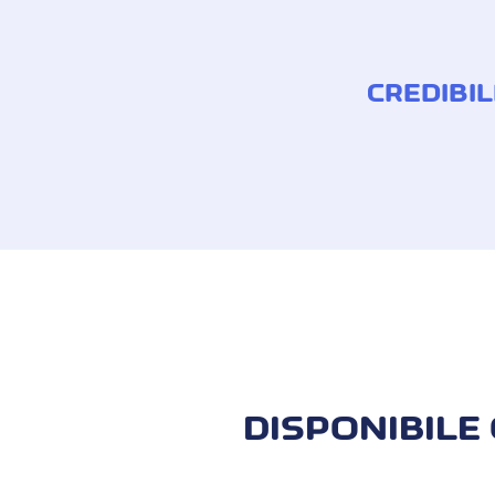
CREDIBIL
Effettua presto il tuo primo pagamento 
tua Cornèrcard. In questo modo sarà già
Buono a sapersi: prima di poter pagare le
domicilio. L’autenticazione si svolge at
Tassa di servizio 2,75 % anziché 3 %
DISPONIBILE 