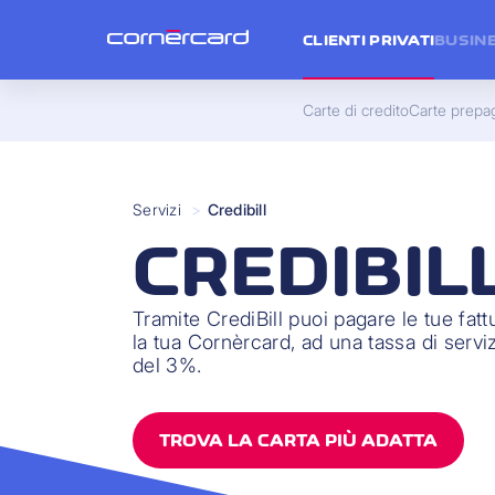
CLIENTI PRIVATI
BUSIN
Carte di credito
Carte prepa
Servizi
>
Credibill
CREDIBIL
Tramite CrediBill puoi pagare le tue fatt
la tua Cornèrcard, ad una tassa di servi
del 3%.
TROVA LA CARTA PIÙ ADATTA