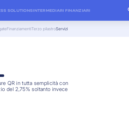
ESS SOLUTIONS
INTERMEDIARI FINANZIARI
gate
Finanziamenti
Terzo pilastro
Servizi
L
ure QR in tutta semplicità con
zio del 2,75% soltanto invece