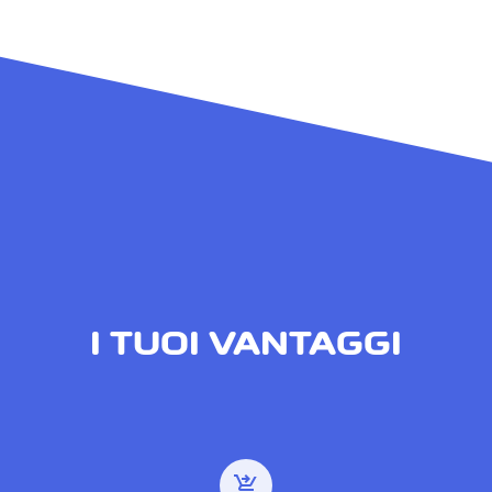
I TUOI VANTAGGI
shopping_cart_checkout