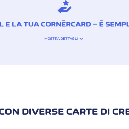
L E LA TUA CORNÈRCARD – È SEMP
MOSTRA DETTAGLI
con la tua Cornèrcard e CrediBill. Per farlo registrati su
w
 salvata per tutti i futuri pagamenti.
 tue fatture QR con CrediBill, CrediBill deve verificare la 
traverso una procedura digitale per la verifica automatica 
CON DIVERSE CARTE DI CR