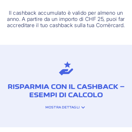
Il cashback accumulato è valido per almeno un
anno. A partire da un importo di CHF 25, puoi far
accreditare il tuo cashback sulla tua Cornèrcard.
RISPARMIA CON IL CASHBACK –
ESEMPI DI CALCOLO
MOSTRA DETTAGLI
Per ogni acquisto effettuato con la tua
carta di credito Cornèrcard, ti sarà
accreditato del cashback. Alle transazioni