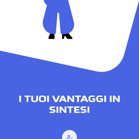
I TUOI VANTAGGI IN
SINTESI
how_to_reg