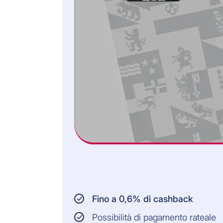
0,3% cashback per transazioni in CHF
DINERS CLUB GOLD
1,2% cashback per transazioni in valuta estera
0,6% cashback per transazioni in CHF
Una persona sola spende in media circa
CHF 30’000 all’anno per i consumi: quindi
pagando ogni acquisto con una
Cornèrcard, di cui metà in franchi svizzeri
e metà in valuta estera, risparmi:
CHF 390 con la Cornèrcard Platinum
CHF 270 con la Cornèrcard Gold
CHF 135 con la Cornèrcard Classic
Fino a 0,6% di cashback
Fai anche acquisti per la famiglia? In tal
caso ti consigliamo di pagare ancora di
Possibilità di pagamento rateale
più con una Cornèrcard! Con spese