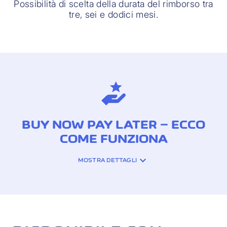
Possibilità di scelta della durata del rimborso tra
tre, sei e dodici mesi.
BUY NOW PAY LATER – ECCO
COME FUNZIONA
MOSTRA DETTAGLI
1. Acquista con la tua Cornèrcard
Quando effettui un acquisto sopra i CHF
100 (transazione in CHF in un negozio
svizzero o presso un rivenditore online
svizzero), puoi attivare Buy Now Pay Later