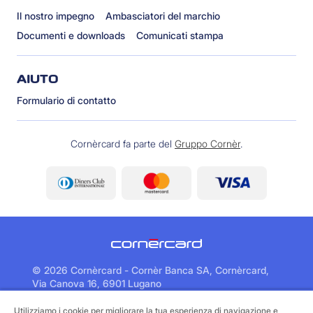
Il nostro impegno
Ambasciatori del marchio
Documenti e downloads
Comunicati stampa
AIUTO
Formulario di contatto
Cornèrcard fa parte del
Gruppo Cornèr
.
©
2026 Cornèrcard - Cornèr Banca SA, Cornèrcard,
Via Canova 16, 6901 Lugano
Utilizziamo i cookie per migliorare la tua esperienza di navigazione e
Area legale
Cookie policy