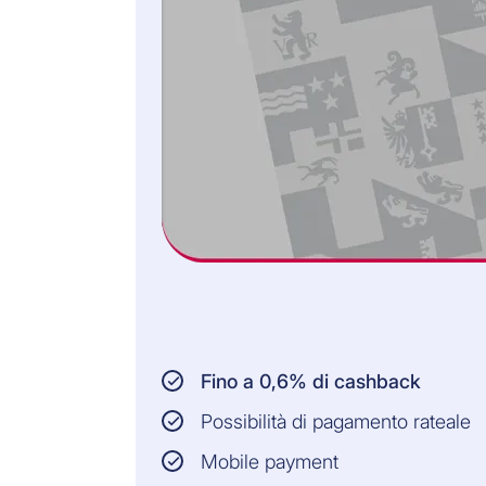
Il programma di rimborso rateale è ora
attivo. Sul tuo prossimo conteggio mensile
visualizzerai il riaccredito della transazione
e ti verrà addebitata la tua prima rata.
Puoi attivare Buy Now Pay Later entro 30
ore dalla transazione.
9,9% tasso d’interesse annuo
Fino a 0,6% di cashback
Possibilità di pagamento rateale
Mobile payment