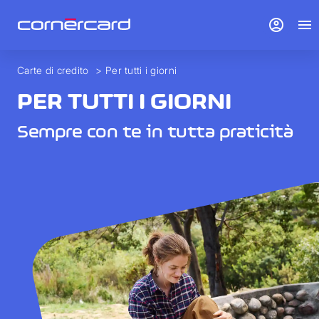
account_circle
menu
Carte di credito
>
Per tutti i giorni
PER TUTTI I GIORNI
Sempre con te in tutta praticità