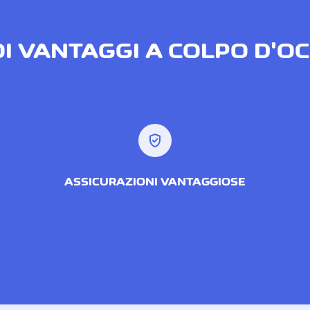
OI VANTAGGI A COLPO D'O
verified_user
ASSICURAZIONI VANTAGGIOSE