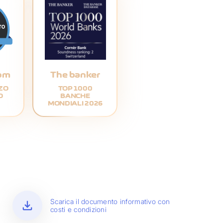
com
The banker
ZZO
TOP 1000
O
BANCHE
MONDIALI 2026
download
Scarica il documento informativo con
costi e condizioni