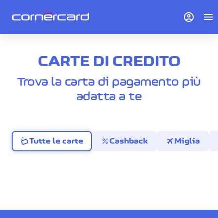
account_circle
menu
CARTE DI CREDITO
Trova la carta di pagamento più
adatta a te
percent
travel
Tutte le carte
Cashback
Miglia