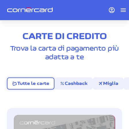
account_circle
menu
CARTE DI CREDITO
Trova la carta di pagamento più
adatta a te
percent
travel
Tutte le carte
Cashback
Miglia