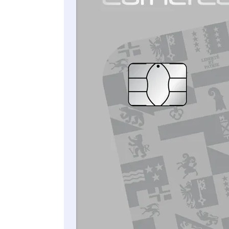
GALAXY WATCH
Ouvrez l’application Galaxy Wearable sur votre
smartphone.
Sélectionnez la fonction Samsung Pay.
Appuyez sur «Ajouter une carte».
Suivez les étapes suivantes pour configurer
Samsung Pay.
Vous pouvez utiliser Samsung Pay avec tous les
smartphones Samsung Galaxy ou les Galaxy Watch
actuels. Veuillez noter que vous devez configurer
Samsung Pay séparément pour votre smartphone et
votre smartwatch, car les tokens ne sont jamais
transférés entre les appareils.