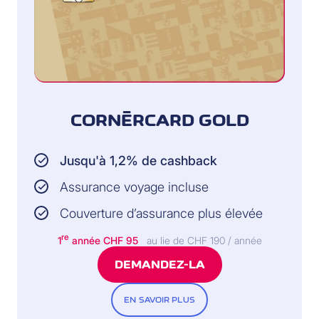
PRESTATIONS
D’ASSISTANCE:
En cas de sinistre,
l’assurance fait appel
à une entreprise qui
CORNÈRCARD GOLD
ouvre la serrure
pour la personne
assurée dans les
situations d’urgence
Jusqu'à 1,2% de cashback
Assurance voyage incluse
SINISTRE:
Couverture d’assurance plus élevée
Le détournement
suite à une
re
1
année CHF 95
au lie de CHF 190 / année
agression ou à un
vol et la perte des
DEMANDEZ-LA
clés
EN SAVOIR PLUS
MONTANT ASSURÉ: