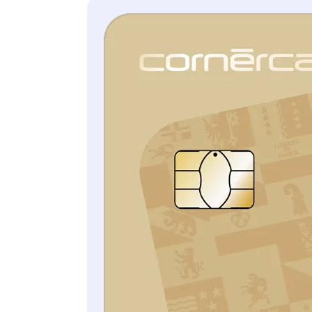
JURIDIQUES EN MATIÈRE
DE DROIT DES
PERSONNES, DE LA
FAMILLE, DU DIVORCE ET
DES SUCCESSIONS, AINSI
QUE DES
RENSEIGNEMENTS
JURIDIQUES PAR
TÉLÉPHONE DANS TOUS
LES DOMAINES DE DROIT.
ASSUREUR:
CAP Protection
juridique
Vous trouvez toutes les