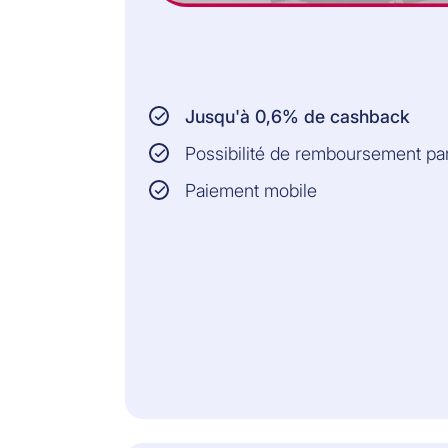
l’UE
PERSONNES ASSURÉES:
Titulaire de la carte
Jusqu'à 0,6% de cashback
Personnes vivant
Possibilité de remboursement p
dans le même foyer
Paiement mobile
Personnes
domiciliées en
Suisse, dans
l’enclave de
Büsingen am
Hochrhein
(Allemagne), tout
comme dans la
Principauté de
Liechtenstein
VOUS BÉNÉFICIEZ EN
OUTRE DE CONSEILS