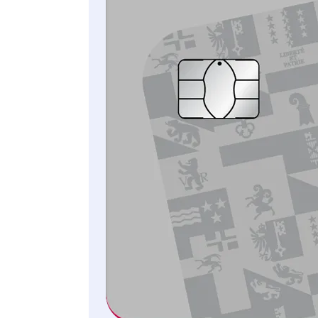
morale
Droit des assurances
Droit des patients
Droit des
associations
Droit de voisinage
Droit de la circulation
routière
Loi sur l'égalité
Droits réels
MONTANT ASSURÉ:
CHF 600’000 par
sinistre
CHF 150’000 en
dehors de l’AELE /