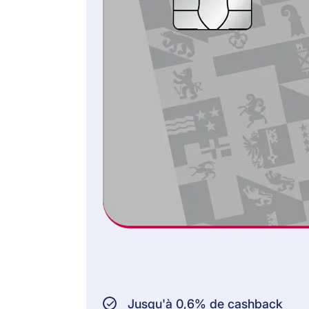
par sinistre et CHF
5'000 par an avec
les cartes Classic
Jusqu'à CHF 2'000
par sinistre et CHF
10'000 par an avec
les cartes Gold
Jusqu'à CHF 5'000
par sinistre et CHF
15'000 par an avec la
carte Platinum
ETENDUE DE LA
COUVERTURE
D’ASSURANCE:
45 jours à compter
du jour lors duquel
vous avez acheté la
marchandise en
Jusqu'à 0,6% de cashback
magasin