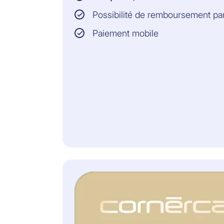
Lors des achats en
Possibilité de remboursement p
ligne: la couverture
d’assurance prend
Paiement mobile
effet avec la remise
de l’objet au
transporteur. À partir
du moment où vous
recevez l’objet, la
couverture
d’assurance dure 45
jours
supplémentaires.
ASSUREUR:
Allianz Assistance
Vous trouvez toutes les
informations et les
conditions juridiquement
contraignantes dans les
Conditions Générales