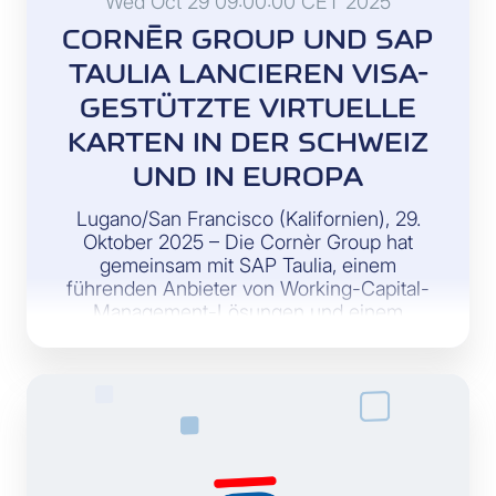
Wed Oct 29 09:00:00 CET 2025
cartes et fournisseurs de solutions de
CORNÈR GROUP UND SAP
paiement mobile suisses.
TAULIA LANCIEREN VISA-
GESTÜTZTE VIRTUELLE
KARTEN IN DER SCHWEIZ
UND IN EUROPA
Lugano/San Francisco (Kalifornien), 29.
Oktober 2025 – Die Cornèr Group hat
gemeinsam mit SAP Taulia, einem
führenden Anbieter von Working-Capital-
Management-Lösungen und einem
Unternehmen der SAP-Gruppe, die
Lancierung der Cornèrcard SAP Taulia
Visa Virtual Cards bekannt gegeben.