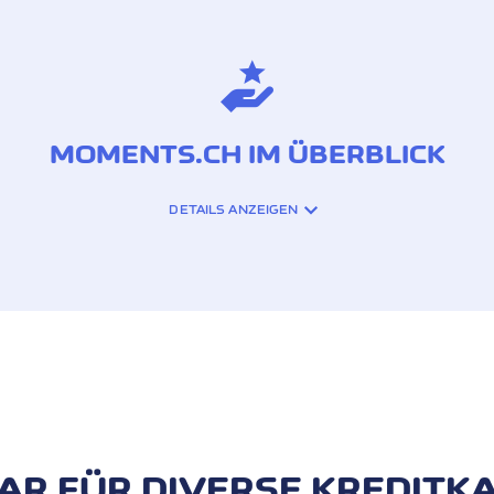
MOMENTS.CH IM ÜBERBLICK
DETAILS ANZEIGEN
NPORTAL MOMENTS.CH IST WIE EIN
 JE NACH APPETIT GENIESSEN SIE:
nd der ganzen Welt
Lifestyle und Kultur
R FÜR DIVERSE KREDITK
ER ABSTECHER ZU ZWEI ANDEREN B