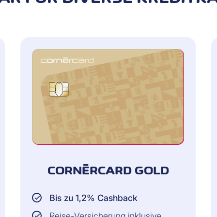
ND NEWS CORNÈR STILLEN IHREN 
nd Sport-/Kultur-Events – exklusiv für Sie als Cornèrc
card
FÜR EIN DESSERT? DANN WERFEN SI
S REICHHALTIGE ANGEBOT UMFASS
, Gesundheit und mehr zu vorteilhaften Preisen
Uhr geöffnet und tischt immer wieder Neues auf. Wir freu
CORNÈRCARD GOLD
ch
Bis zu 1,2% Cashback
Reise-Versicherung inklusive