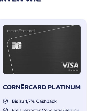
INFORMATIONSHUNGER
ard Kunde
E EINEN BLICK IN DEN
T PRODUKTE AUS:
en uns, wenn Sie öfters
CORNÈRCARD PLATINUM
Bis zu 1,7% Cashback
Preisgekrönter Concierge-Service