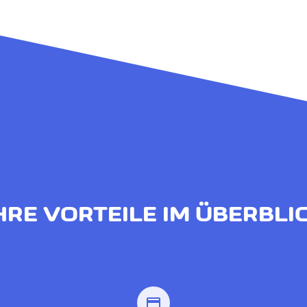
HRE VORTEILE IM ÜBERBLI
credit_card