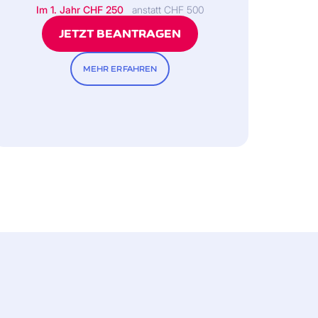
ahlen! Bei jährlichen Ausgaben von
Im 1. Jahr
CHF 250
anstatt CHF 500
chschn. Konsumausgaben bei Paaren
JETZT BEANTRAGEN
MEHR ERFAHREN
 iCornèr App.