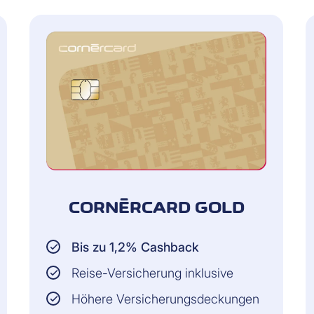
 in CHF
/MASTERCARD)
n in Fremdwährung
 in CHF
n in Fremdwährung
 in CHF
chnitt rund CHF 30'000 pro Jahr für Konsum aus. Wenn Si
CORNÈRCARD GOLD
atinum
Bis zu 1,2% Cashback
ld
Reise-Versicherung inklusive
ssic
Höhere Versicherungsdeckungen