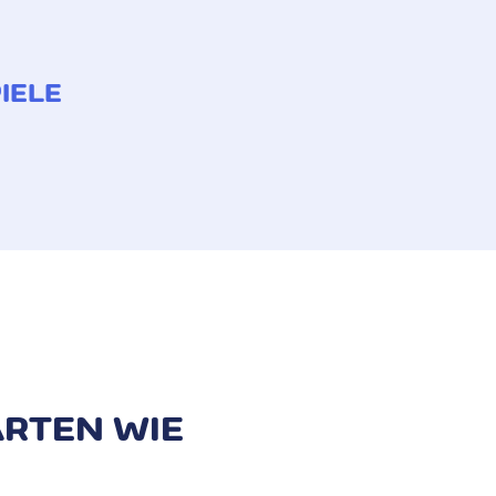
IELE
erechnet. Für Transaktionen in
olgende Übersicht zeigt die
ARTEN WIE