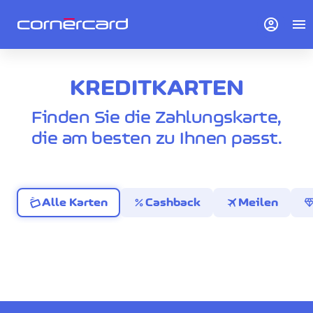
account_circle
menu
KREDITKARTEN
Finden Sie die Zahlungskarte,
die am besten zu Ihnen passt.
percent
travel
diamo
Alle Karten
Cashback
Meilen