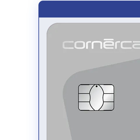
ändern
Ihren aktuellen Kartensaldo in Echtzeit abfragen
die letzten Karteneinsätze (Einkäufe und
Zahlungen) in Echtzeit überprüfen
(einschliesslich neuer Karteneinsätze, die noch
nicht verarbeitet wurden)
die Monatsauszüge der letzten 24 Monate
kontrollieren
sämtliche Daten exportieren und ausdrucken
(als Excel oder als PDF)