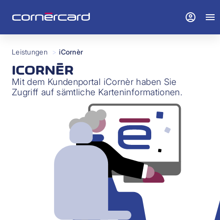
account_circle
menu
Leistungen
>
iCornèr
ICORNÈR
Mit dem Kundenportal iCornèr haben Sie
Zugriff auf sämtliche Karteninformationen.