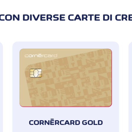
Svizzera
CON DIVERSE CARTE DI CR
on le carte
Fino a CHF 300'000 per
Gold
on la carta
Persone che vivono pe
economia domestica del ti
conducente o passegg
CORNÈRCARD GOLD