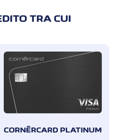
EDITO TRA CUI
 sinistro con le carte Cornèrcard
rmanentemente nella stessa
tolare della carta, in qualità di
ero
CORNÈRCARD PLATINUM