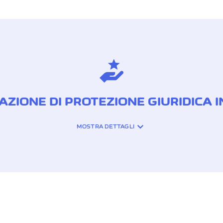
ZIONE DI PROTEZIONE GIURIDICA I
MOSTRA DETTAGLI
IVA:
ali
Spese giudiziarie e arbit
Spese di viaggio per le u