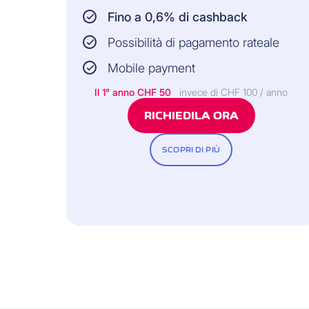
ASSICURATORE:
Fino a 0,6% di cashback
Possibilità di pagamento rateale
CAP Protezione giuridica
Mobile payment
Il 1° anno CHF 50
invece di CHF 100 / anno
RICHIEDILA ORA
SCOPRI DI PIÙ
Inclusa gratuitamente
(se prevista per la carta di credito scel