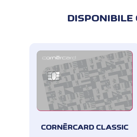
DISPONIBILE 
SOMMA ASSICURATA:
Fino a CHF 250'000 per sinistro c
Cornèrcard Classic
Fino a CHF 350'000 per sinistro c
Cornèrcard Platinum
PERSONE ASSICURATE:
Titolare della carta
CORNÈRCARD CLASSIC