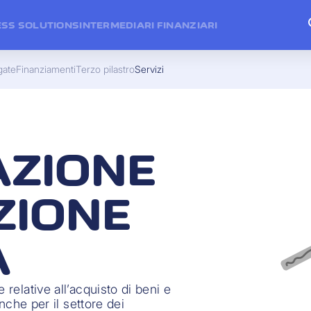
ESS SOLUTIONS
INTERMEDIARI FINANZIARI
gate
Finanziamenti
Terzo pilastro
Servizi
AZIONE
ZIONE
A
 relative all’acquisto di beni e
anche per il settore dei