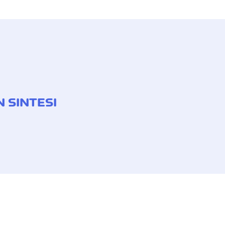
N SINTESI
rali
dienze giudiziarie al di fuori della