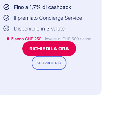
Fino a 1,7% di cashback
Il premiato Concierge Service
Disponibile in 3 valute
Tutte le informazioni e le condizioni
Il 1° anno
CHF 250
invece di CHF 500 / anno
diche vincolanti sono contenute nelle
Condizioni Generali d’Assicurazione.
RICHIEDILA ORA
SCOPRI DI PIÙ