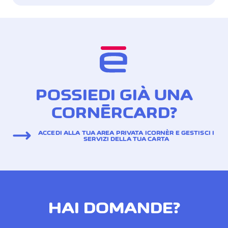
Svizzera
d’Assicurazioni SA
Tutte le informazioni e le
condizioni giuridiche
vincolanti sono contenute
nelle Condizioni Generali
d’Assicurazione.
POSSIEDI GIÀ UNA
CORNÈRCARD?
Inclusa gratuitamente
(disponibile soltanto per la carta di credito Cornèrcard
ACCEDI ALLA TUA AREA PRIVATA ICORNÈR E GESTISCI I
SERVIZI DELLA TUA CARTA
Gold)
HAI DOMANDE?