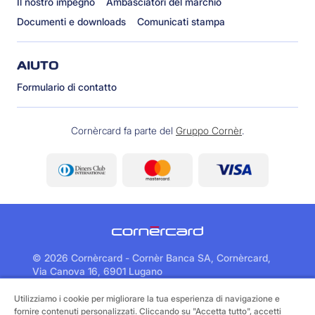
Il nostro impegno
Ambasciatori del marchio
Documenti e downloads
Comunicati stampa
AIUTO
Formulario di contatto
Cornèrcard fa parte del
Gruppo Cornèr
.
©
2026 Cornèrcard - Cornèr Banca SA, Cornèrcard,
Via Canova 16, 6901 Lugano
Utilizziamo i cookie per migliorare la tua esperienza di navigazione e
Area legale
Cookie policy
fornire contenuti personalizzati. Cliccando su "Accetta tutto", accetti
Informativa sulla protezione dei dati