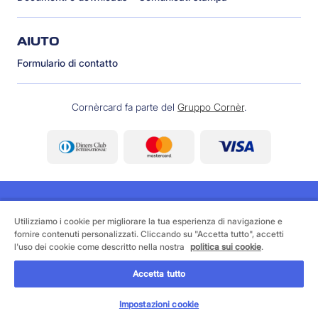
AIUTO
Formulario di contatto
Cornèrcard fa parte del
Gruppo Cornèr
.
Utilizziamo i cookie per migliorare la tua esperienza di navigazione e
fornire contenuti personalizzati. Cliccando su "Accetta tutto", accetti
©
2026 Cornèrcard - Cornèr Banca SA, Cornèrcard,
l'uso dei cookie come descritto nella nostra
politica sui cookie
.
Via Canova 16, 6901 Lugano
Accetta tutto
Area legale
Cookie policy
Informativa sulla protezione dei dati
Impostazioni cookie