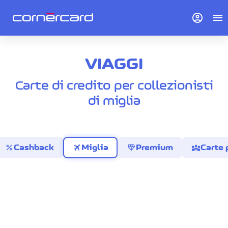
account_circle
menu
VIAGGI
Carte di credito per collezionisti
di miglia
percent
travel
diamond
diversity_3
Cashback
Miglia
Premium
Carte 