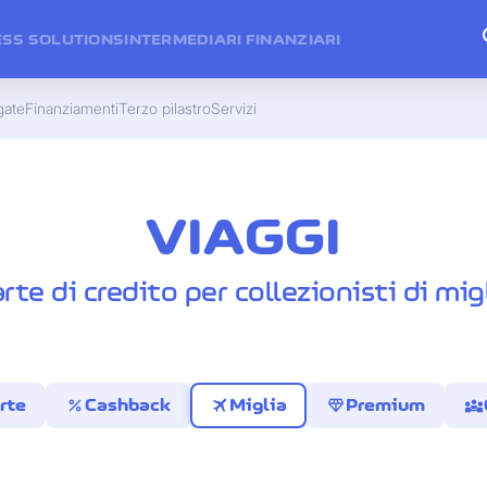
ESS SOLUTIONS
INTERMEDIARI FINANZIARI
gate
Finanziamenti
Terzo pilastro
Servizi
VIAGGI
rte di credito per collezionisti di mig
percent
travel
diamond
diversity_3
rte
Cashback
Miglia
Premium