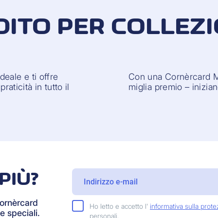
DITO PER COLLEZI
eale e ti offre
Con una Cornèrcard M
raticità in tutto il
miglia premio – inizia
PIÙ?
Cornèrcard
Ho letto e accetto l'
informativa sulla prote
e speciali.
personali.