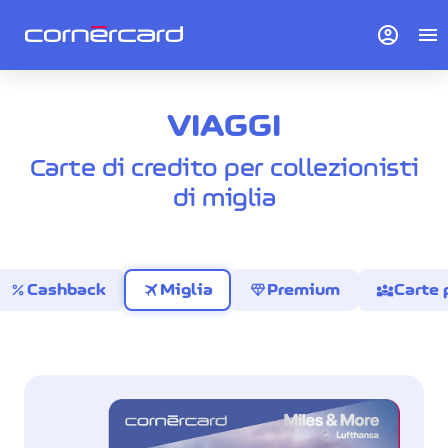
account_circle
menu
VIAGGI
Carte di credito per collezionisti
di miglia
percent
travel
diamond
diversity_3
Cashback
Miglia
Premium
Carte 