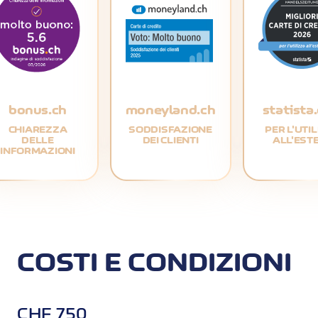
bonus.ch
moneyland.ch
statista
CHIAREZZA
SODDISFAZIONE
PER L'UTI
DELLE
DEI CLIENTI
ALL'EST
INFORMAZIONI
COSTI E CONDIZIONI
CHF 750