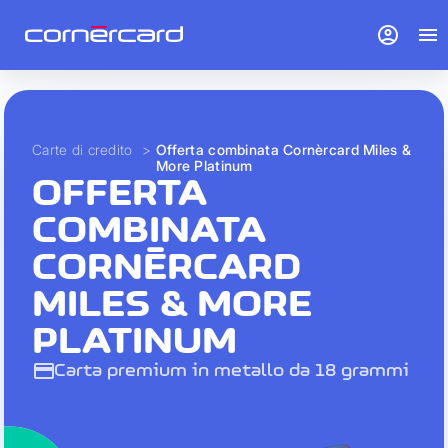
account_circle
menu
Carte di credito
>
Offerta combinata Cornèrcard Miles &
More Platinum
OFFERTA
COMBINATA
CORNÈRCARD
MILES & MORE
PLATINUM
credit_card
Carta premium in metallo da 18 grammi