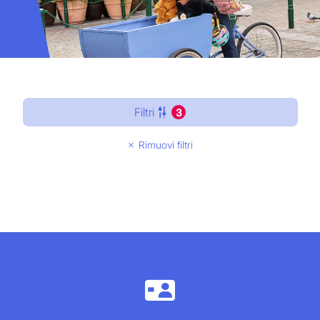
Filtri
3
Rimuovi filtri