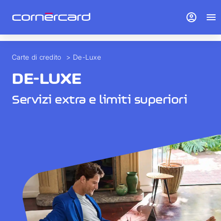
> Vai alla panoramica">
account_circle
menu
Carte di credito
>
De-Luxe
DE-LUXE
Servizi extra e limiti superiori