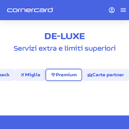
account_circle
menu
DE-LUXE
Servizi extra e limiti superiori
travel
diamond
diversity_3
back
Miglia
Premium
Carte partner