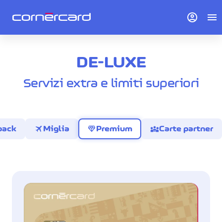
account_circle
menu
DE-LUXE
Servizi extra e limiti superiori
travel
diamond
diversity_3
back
Miglia
Premium
Carte partner