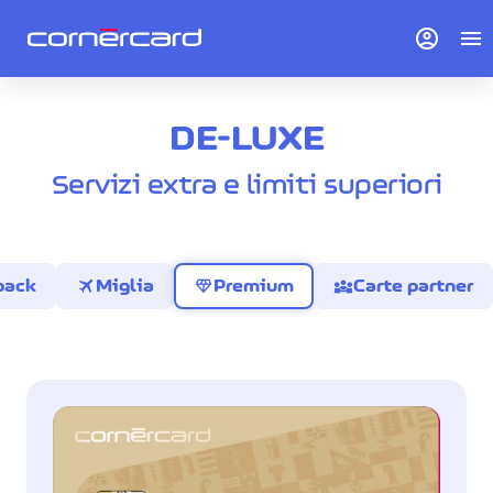
account_circle
menu
DE-LUXE
Servizi extra e limiti superiori
travel
diamond
diversity_3
back
Miglia
Premium
Carte partner