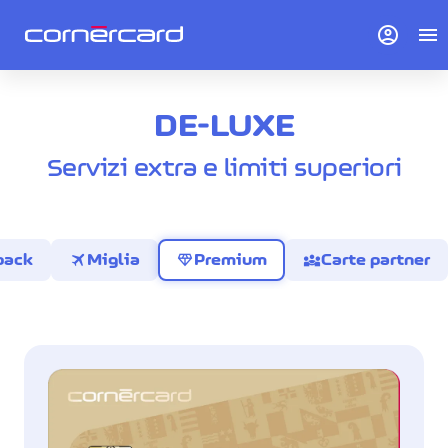
account_circle
menu
DE-LUXE
Servizi extra e limiti superiori
travel
diamond
diversity_3
back
Miglia
Premium
Carte partner