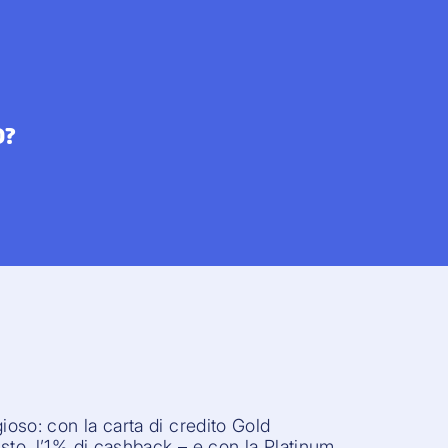
O?
ioso: con la carta di credito Gold
sto, l’1% di cashback – e con la Platinum