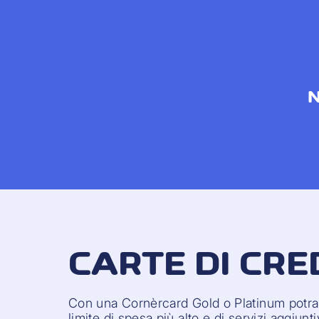
N
CARTE DI CRE
Con una Cornèrcard Gold o Platinum potrai
limite di spesa più alto e di servizi aggiunt