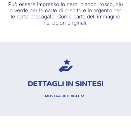
Può essere impresso in nero, bianco, rosso, blu
o verde per le carte di credito e in argento per
le carte prepagate. Come parte dell’immagine
nei colori originali.
DETTAGLI IN SINTESI
MOSTRA DETTAGLI
Puoi scegliere liberamente l’immagine.
L’immagine può contenere anche il logo della
tua azienda.
Il design è completato con tutti i dati necessari