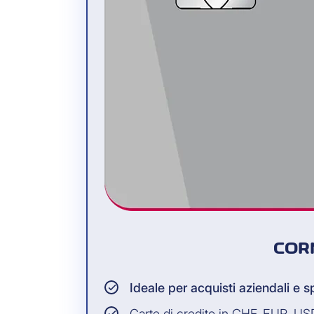
COR
Ideale per acquisti aziendali e s
Carte di credito in CHF, EUR, U