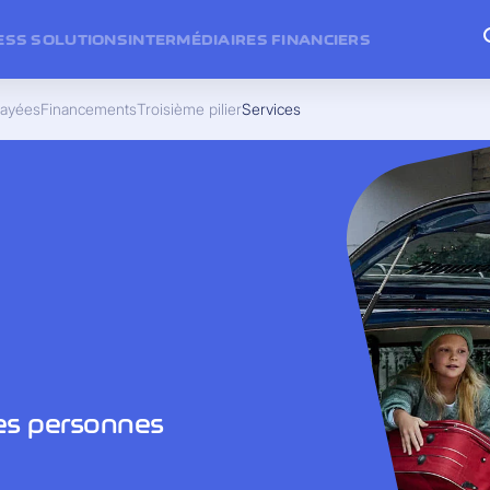
ESS SOLUTIONS
INTERMÉDIAIRES FINANCIERS
payées
Financements
Troisième pilier
Services
les personnes