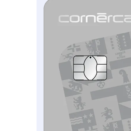
Fournisseurs de wallets numériques dont
vous pouvez tirer parti avec votre
Cornèrcard:
DIGISEQ
Fidesmo
Zepp
Tappy
Xiaomi