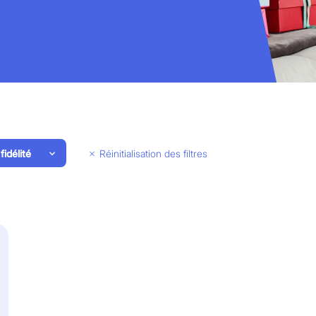
idélité
Réinitialisation des filtres