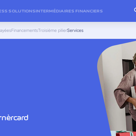
ESS SOLUTIONS
INTERMÉDIAIRES FINANCIERS
payées
Financements
Troisième pilier
Services
rnèrcard