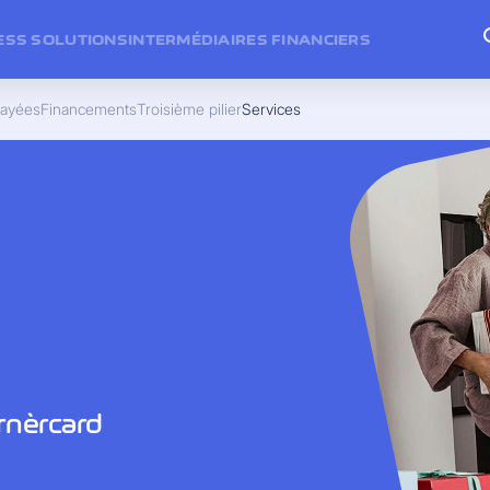
ESS SOLUTIONS
INTERMÉDIAIRES FINANCIERS
payées
Financements
Troisième pilier
Services
rnèrcard