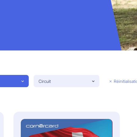
Circuit
Réinitialisat