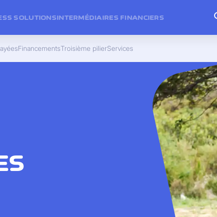
ESS SOLUTIONS
INTERMÉDIAIRES FINANCIERS
payées
Financements
Troisième pilier
Services
ES