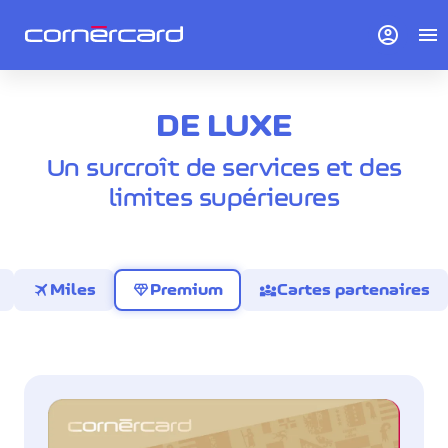
account_circle
menu
DE LUXE
Un surcroît de services et des
limites supérieures
travel
diamond
diversity_3
Miles
Premium
Cartes partenaires