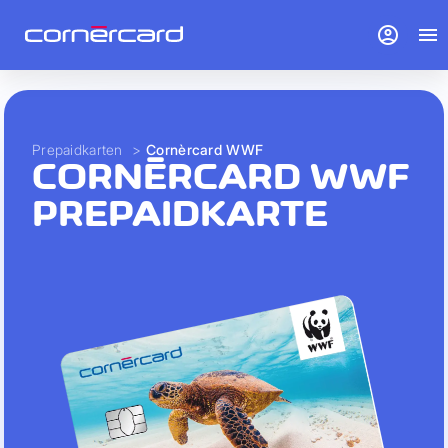
account_circle
menu
Prepaidkarten
>
Cornèrcard WWF
CORNÈRCARD WWF
PREPAIDKARTE