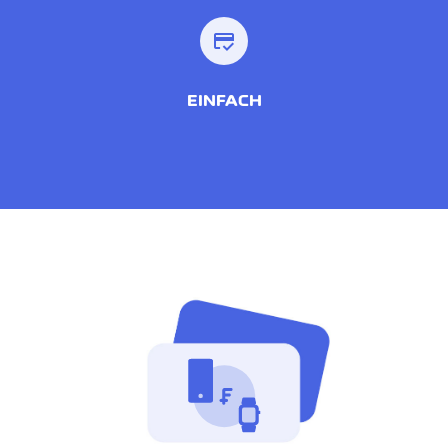
credit_score
EINFACH