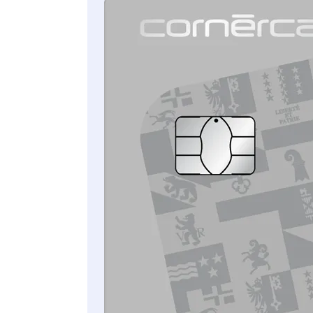
Einmal eingerichtet, bezahlen Sie dank Ihrer
Cornèrcard mit Apple Pay im Handumdrehen in
Geschäften und Apps – einfach, sicher und
vertraulich.