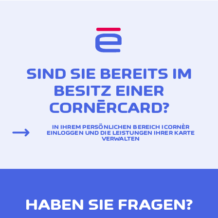
Sämtliche Informationen
sowie die
rechtsverbindlichen
Konditionen finden Sie in
den Allgemeinen
Versicherungsbedingungen.
SIND SIE BEREITS IM
BESITZ EINER
Kostenlos inbegriffen
CORNÈRCARD?
(verfügbar ausschliesslich mit der Cornèrcard Gold
Kreditkarte)
IN IHREM PERSÖNLICHEN BEREICH ICORNÈR
EINLOGGEN UND DIE LEISTUNGEN IHRER KARTE
VERWALTEN
HABEN SIE FRAGEN?