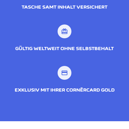
TASCHE SAMT INHALT VERSICHERT
redeem
GÜLTIG WELTWEIT OHNE SELBSTBEHALT
credit_card
EXKLUSIV MIT IHRER CORNÈRCARD GOLD