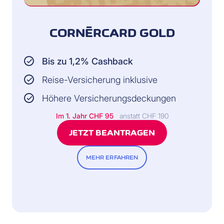
der Handtasche,
Businesstasche oder
Brieftasche in Folge
eines Diebstahls
CORNÈRCARD GOLD
oder eines Überfalls
auf die versicherte
Person
Bis zu 1,2% Cashback
VERSICHERUNGSSUMME:
Reise-Versicherung inklusive
Höhere Versicherungsdeckungen
Bis zu CHF 250 pro
Gegenstand und bis
Im 1. Jahr CHF 95
anstatt CHF 190
zu CHF 2’000 pro
Schadensfall und
JETZT BEANTRAGEN
Jahr
MEHR ERFAHREN
VERSICHERER:
Helvetia
Schweizerische
Versicherungsgesellschaft
AG