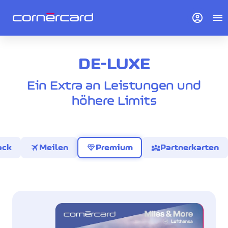
account_circle
menu
DE-LUXE
Ein Extra an Leistungen und
höhere Limits
travel
diamond
diversity_3
ack
Meilen
Premium
Partnerkarten