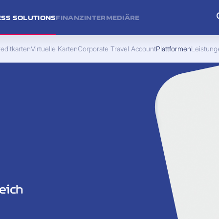
ESS SOLUTIONS
FINANZINTERMEDIÄRE
editkarten
Virtuelle Karten
Corporate Travel Account
Plattformen
Leistung
eich