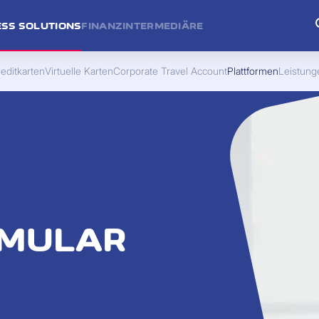
ESS SOLUTIONS
FINANZINTERMEDIÄRE
editkarten
Virtuelle Karten
Corporate Travel Account
Plattformen
Leistung
RMULAR