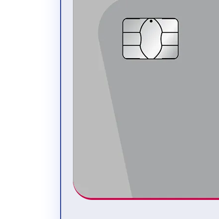
die iCornèr App? Downloaden Sie diese gleich und
registrieren Sie sich. Es sind nur ein paar Schritte
nötig.
Sie haben die App bereits? Vergewissern Sie sich,
dass Sie die aktuelle Version nutzen und loggen Sie
sich mit Ihren bestehenden Zugangsdaten ein.