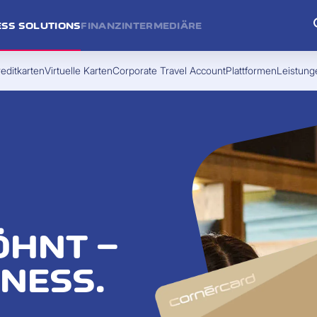
ESS SOLUTIONS
FINANZINTERMEDIÄRE
editkarten
Virtuelle Karten
Corporate Travel Account
Plattformen
Leistung
ÖHNT –
INESS.