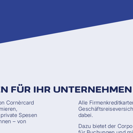
N FÜR IHR UNTERNEHMEN
on Cornèrcard
Alle Firmenkreditkart
imieren,
Geschäftsreiseversich
 private Spesen
dabei.
nnen – von
Dazu bietet der Corpo
.
für Buchungen und mi