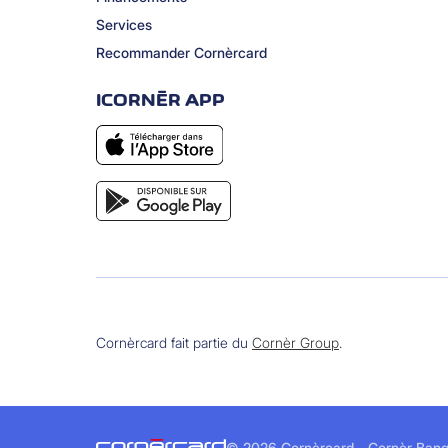
Services
Recommander Cornèrcard
ICORNÈR APP
Cornèrcard fait partie du
Cornèr Group
.
©
2026 Cornèrcard - Cornèr Banq