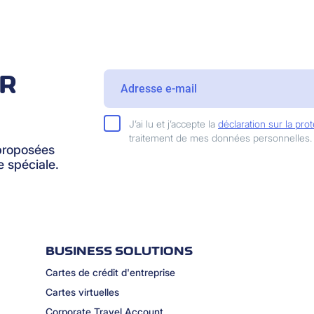
IR
J’ai lu et j’accepte la
déclaration sur la pr
traitement de mes données personnelles.
proposées
 spéciale.
BUSINESS SOLUTIONS
Cartes de crédit d'entreprise
Cartes virtuelles
Corporate Travel Account