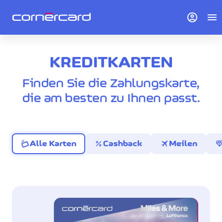
account_circle
menu
KREDITKARTEN
Finden Sie die Zahlungskarte,
die am besten zu Ihnen passt.
percent
travel
diamo
Alle Karten
Cashback
Meilen