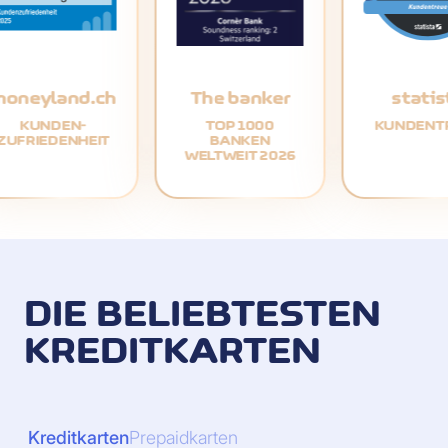
moneyland.ch
The banker
statis
KUNDEN-
TOP 1000
KUNDENT
ZUFRIEDENHEIT
BANKEN
WELTWEIT 2026
DIE BELIEBTESTEN
KREDITKARTEN
Kreditkarten
Prepaidkarten