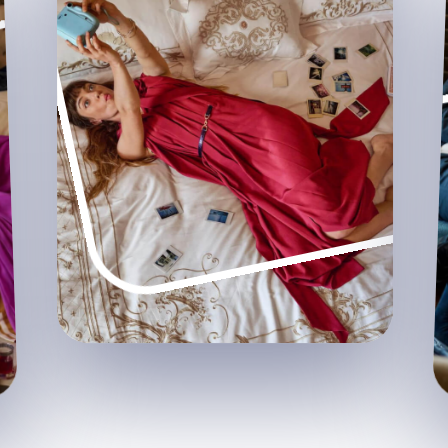
Reisen Sie ganz entspannt mit
umfassenden
dem
Versicherungsschutz Ihrer
: Reise-
Cornèrcard Miles & More
Versicherung, Einkaufsschutz,
Rechtsschutz und vieles mehr.
Wählen Sie die für Sie am besten
geeignete Karte und geniessen Sie
jede Reise ohne Sorgen.