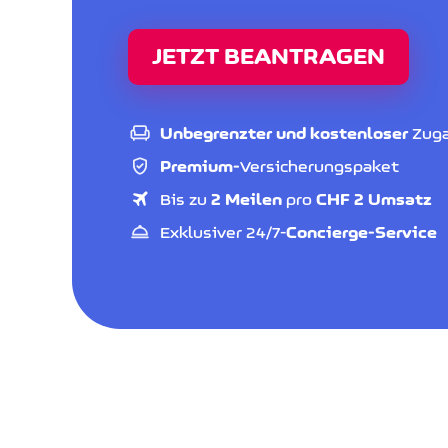
JETZT BEANTRAGEN
Unbegrenzter und kostenloser
Zuga
Premium-
Versicherungspaket
Bis zu
2 Meilen
pro
CHF 2 Umsatz
Exklusiver 24/7-
Concierge-Service