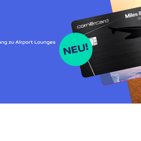
ng zu Airport Lounges
NEU!