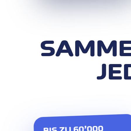
SAMMEL
JE
BIS ZU 60’000