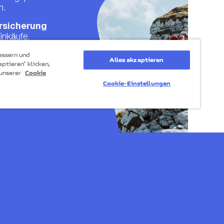
n.
rsicherung
Einkäufe.
essern und
sicherun
Alles akzeptieren
eptieren" klicken,
ines Rechtsstreits.
 unserer
Cookie
Cookie-Einstellungen
e
 Preis bezahlen.
EN