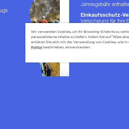
Jahresgebühr enthalte
zugs
Einkaufsschutz-Ve
Verischerung für Ihre 
Wir verwenden Cookies, um Ihr Browsing-Erlebnis zu verb
Rechtsschutz-Ver
personalisierte Inhalte zu liefern. Indem Sie auf "Alles akz
Absicherung im Falle e
erklären Sie sich mit der Verwendung von Cookies, wie in
Policy
beschrieben, einverstanden.
Bestpreis-Garanti
Immer den günstigsten
GRATIS IM ERSTEN JAHR UND
BEANTRAG
0,5% CASHBACK