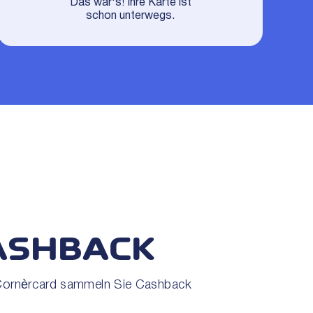
Das war's! Ihre Karte ist
schon unterwegs.
ASHBACK
r Cornèrcard sammeln Sie Cashback