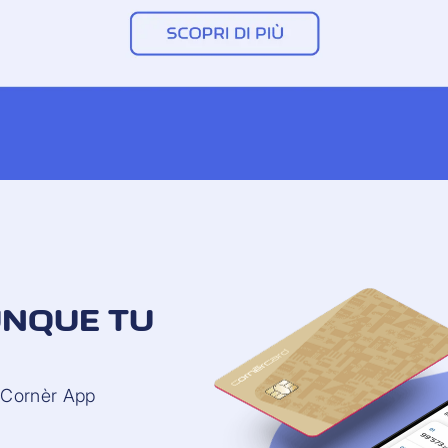
UNQUE TU
 iCornèr App