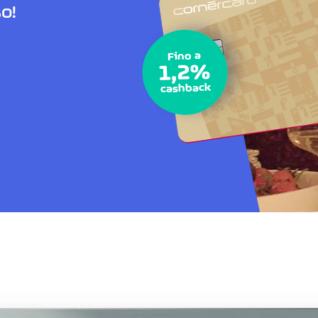
o!
Fino a
1,2%
cashback