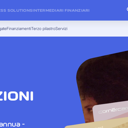
ESS SOLUTIONS
INTERMEDIARI FINANZIARI
gate
Finanziamenti
Terzo pilastro
Servizi
ZIONI
 annua -